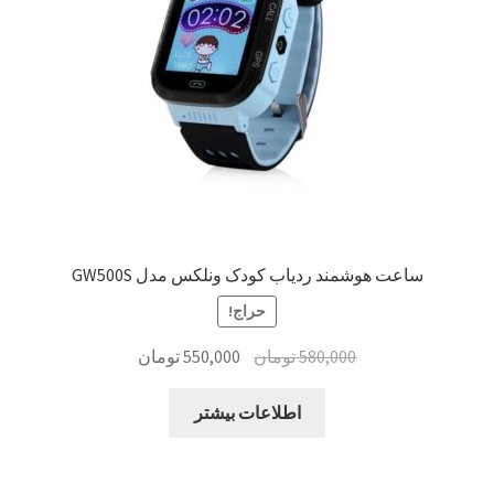
ساعت هوشمند ردیاب کودک ونلکس مدل GW500S
حراج!
قیمت
قیمت
580,000
تومان
550,000
تومان
اصلی:
فعلی:
580,000 تومان
550,000 تومان.
اطلاعات بیشتر
بود.