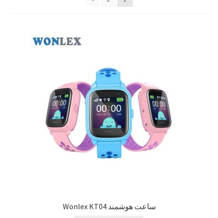
Sample Page
style guide
Typography
برگه نمونه
بلاگ
تماس با ما
حساب کاربری من
درباره ما
ساعت هوشمند Wonlex KT04