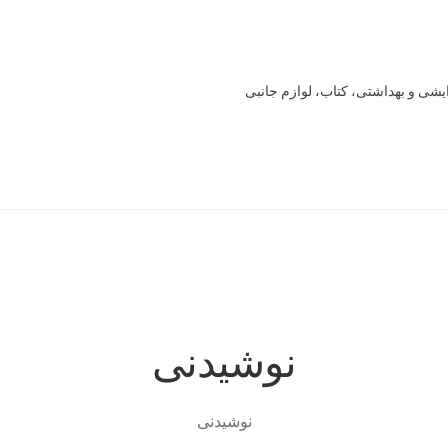
یشی و بهداشتی، کتاب، لوازم جانبی
Offline 
Our office
Sample Page
style guide
Typography
برگه نمونه
خرید
سنجش
صورتحساب
علاقمندی ها
فروشگاه
لیست علاقه مندی ها
نوشیدنی
نوشیدنی