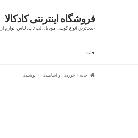
فروشگاه اینترنتی کادکالا
پرش
پرش
به
به
جدیدترین انواع گوشی موبایل، لپ تاپ، لباس، لوازم آرا
محتوا
ناوبری
خانه
خانه
Demo IV
Demo V
Demo VI
Infographic
page
خانه
خوردنی و آشامیدنی
نوشیدنی
بلاگ
تماس با ما
حساب کاربری من
درباره ما
سبد 
مقایسه ها