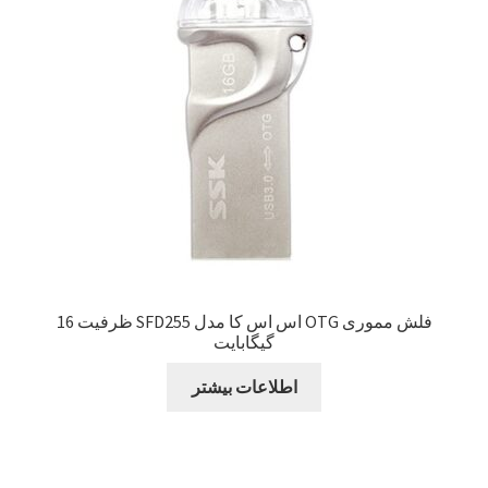
Sample Page
style guide
Typography
برگه نمونه
بلاگ
فلش مموری OTG اس اس کا مدل SFD255 ظرفیت 16
گیگابایت
تماس با ما
اطلاعات بیشتر
حساب کاربری من
درباره ما