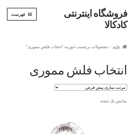
فروشگاه اینترنتی
پرش
پرش
فهرست
خان
به
به
کادکالا
ه
محتوا
ناوبری
خانه
خانه
محصولات برچسب خورده “انتخاب فلش مموری”
Demo IV
انتخاب فلش مموری
Demo V
Demo VI
نمایش یک نتیجه
Infographic
Offline page
Our office