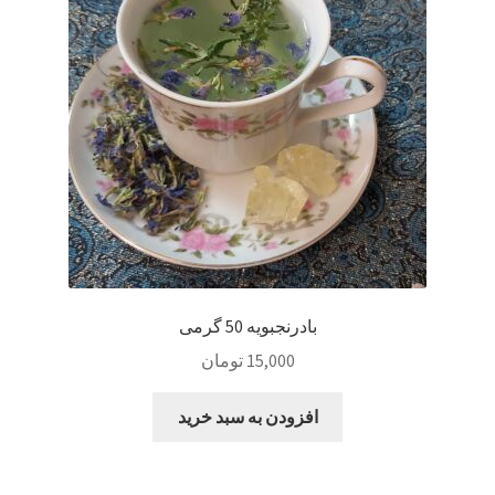
Sample Page
style guide
Typography
برگه نمونه
بلاگ
بادرنجبویه 50 گرمی
تماس با ما
15,000
تومان
حساب کاربری من
افزودن به سبد خرید
درباره ما