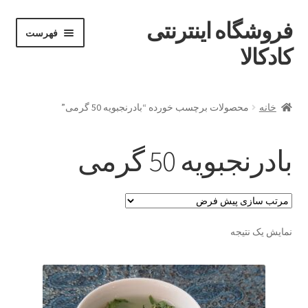
فروشگاه اینترنتی
پرش
پرش
فهرست
خان
به
به
کادکالا
ه
محتوا
ناوبری
خانه
خانه
محصولات برچسب خورده “بادرنجبویه 50 گرمی”
Demo IV
بادرنجبویه 50 گرمی
Demo V
Demo VI
نمایش یک نتیجه
Infographic
Offline page
Our office