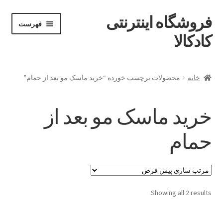
فروشگاه اینترنتی
پرش
پرش
فهرست
خان
به
به
کادکالا
ه
محتوا
ناوبری
خانه
خانه
محصولات برچسب خورده “خرید ماسک مو بعد از حمام”
Demo IV
خرید ماسک مو بعد از
Demo V
حمام
Demo VI
Infographic
Showing all 2 results
Offline page
Our office