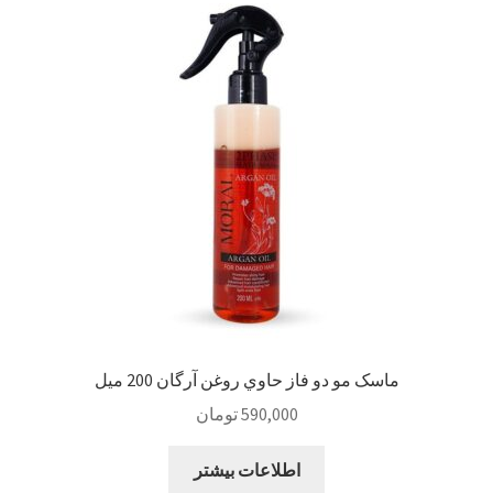
Sample Page
style guide
Typography
برگه نمونه
بلاگ
تماس با ما
ماسک مو دو فاز حاوي روغن آرگان 200 ميل
حساب کاربری من
590,000
تومان
درباره ما
اطلاعات بیشتر