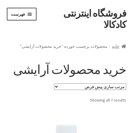
فروشگاه اینترنتی
پرش
پرش
فهرست
خان
به
به
کادکالا
ه
محتوا
ناوبری
خانه
خانه
محصولات برچسب خورده “خرید محصولات آرایشی”
Demo IV
خرید محصولات آرایشی
Demo V
Demo VI
Showing all 7 results
Infographic
Offline page
Our office