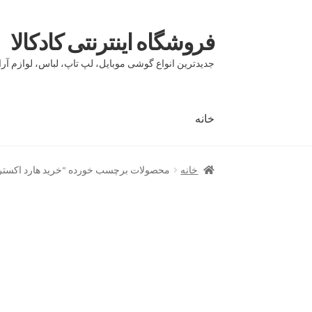
فروشگاه اینترنتی کادکالا
پرش
پرش
به
به
جدیدترین انواع گوشی موبایل، لپ تاپ، لباس، لوازم آرا
محتوا
ناوبری
خانه
خانه
Demo IV
Demo V
Demo VI
Infographic
page
خانه
محصولات برچسب خورده “خرید هارد اکستر
بلاگ
تماس با ما
حساب کاربری من
درباره ما
سبد 
مقایسه ها