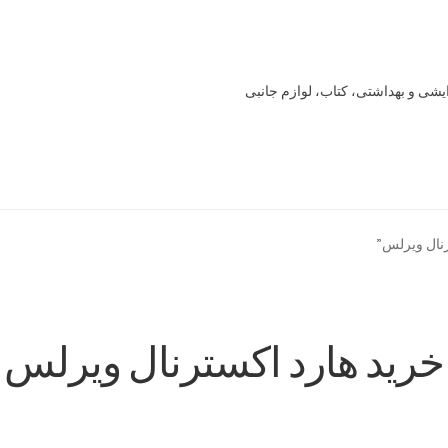
یشی و بهداشتی، کتاب، لوازم جانبی
Offline 
Our office
Sample Page
style guide
Typography
برگه نمونه
نال ویرلس”
خرید
سنجش
صورتحساب
علاقمندی ها
فروشگاه
لیست علاقه مندی ها
خرید هارد اکسترنال ویرلس