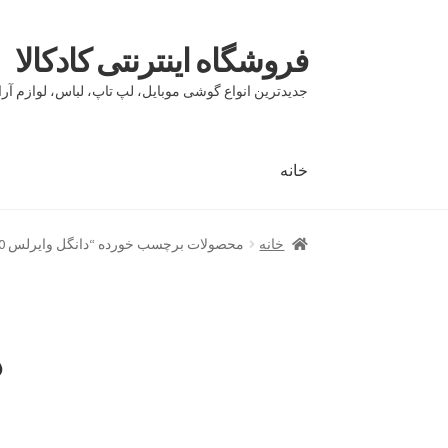
فروشگاه اینترنتی کادکالا
پرش
پرش
به
به
جدیدترین انواع گوشی موبایل، لپ تاپ، لباس، لوازم آرا
محتوا
ناوبری
خانه
خانه
Demo IV
Demo V
Demo VI
Infographic
page
خانه
محصولات برچسب خورده “دانگل وایرلس SSK SSP Z100”
بلاگ
تماس با ما
حساب کاربری من
درباره ما
سبد 
مقایسه ها
د