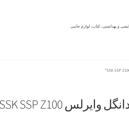
یشی و بهداشتی، کتاب، لوازم جانبی
Offline 
Our office
Sample Page
style guide
Typography
برگه نمونه
خرید
سنجش
صورتحساب
علاقمندی ها
فروشگاه
لیست علاقه مندی ها
انگل وایرلس SSK SSP Z100