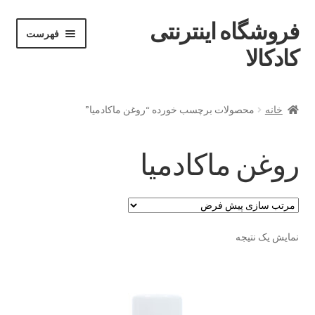
فروشگاه اینترنتی
پرش
پرش
فهرست
خان
به
به
کادکالا
ه
محتوا
ناوبری
خانه
خانه
محصولات برچسب خورده “روغن ماکادمیا”
Demo IV
روغن ماکادمیا
Demo V
Demo VI
نمایش یک نتیجه
Infographic
Offline page
Our office