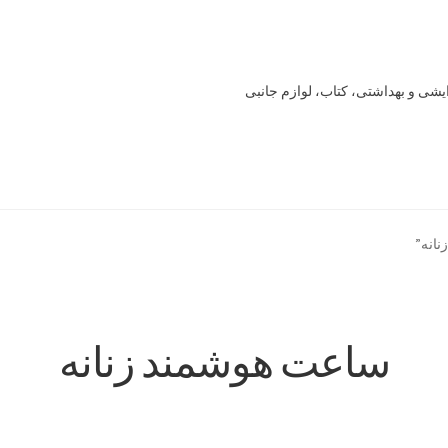
یشی و بهداشتی، کتاب، لوازم جانبی
Offline 
Our office
Sample Page
style guide
Typography
برگه نمونه
انه”
خرید
سنجش
صورتحساب
علاقمندی ها
فروشگاه
لیست علاقه مندی ها
ساعت هوشمند زنانه