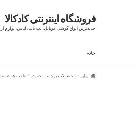
فروشگاه اینترنتی کادکالا
پرش
پرش
به
به
جدیدترین انواع گوشی موبایل، لپ تاپ، لباس، لوازم آرا
محتوا
ناوبری
خانه
خانه
Demo IV
Demo V
Demo VI
Infographic
page
خانه
محصولات برچسب خورده “ساعت هوشمند زن
بلاگ
تماس با ما
حساب کاربری من
درباره ما
سبد 
مقایسه ها