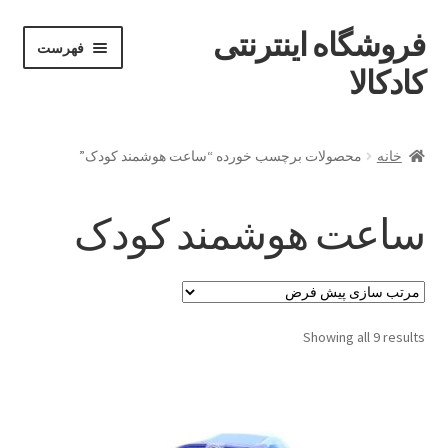
فروشگاه اینترنتی
پرش
پرش
فهرست
خان
به
به
کادکالا
ه
محتوا
ناوبری
خانه
خانه
محصولات برچسب خورده “ساعت هوشمند کودک”
Demo IV
ساعت هوشمند کودک
Demo V
Demo VI
Showing all 9 results
Infographic
Offline page
Our office