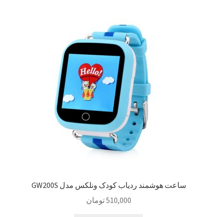
سبد خرید
سنجش
صورتحساب
علاقمندی ها
فروشگاه
لیست علاقه مندی ها
مقایسه ها
ساعت هوشمند ردیاب کودک ونلکس مدل GW200S
510,000
تومان