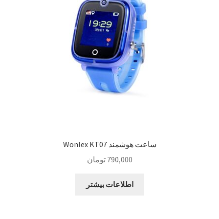
Sample Page
style guide
Typography
برگه نمونه
بلاگ
ساعت هوشمند Wonlex KT07
تماس با ما
790,000
تومان
حساب کاربری من
اطلاعات بیشتر
درباره ما