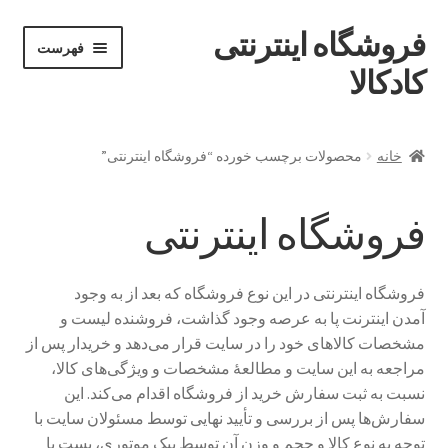
فروشگاه اینترنتی
پرش
پرش
فهرست
خان
به
به
کادکالا
ه
محتوا
ناوبری
خانه
خانه
محصولات برچسب خورده “فروشگاه اینترنتی”
Demo IV
فروشگاه اینترنتی
Demo V
Demo VI
فروشگاه اینترنتی در این نوع فروشگاه که بعد از به وجود
آمدن اینترنت پا به عرصه وجود گذاشت، فروشنده لیست و
Infographic
مشخصات کالاهای خود را در سایت قرار می‌دهد و خریدار پس از
مراجعه به این سایت و مطالعهٔ مشخصات و ویژگی‌های کالا،
Offline page
نسبت به ثبت سفارش خرید از فروشگاه اقدام می‌کند. این
سفارش‌ها پس از بررسی و تأیید نهایی توسط مسئولان سایت با
توجه به نوع کالا و حجم و وزن آن توسط پیک موتوری، پست یا
Our office