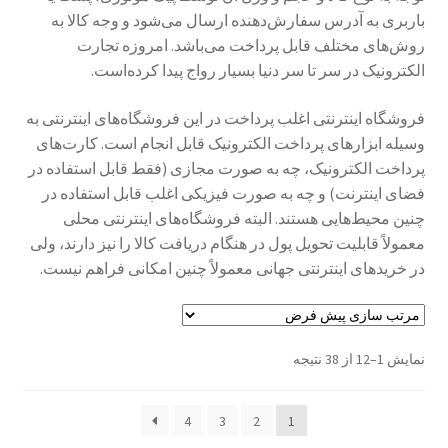
باربری به آدرس سفارش‌دهنده ارسال می‌شود و وجه کالا به
روش‌های مختلف قابل پرداخت می‌باشد. امروزه تجارت
Sample Page
الکترونیک در سر تا سر دنیا بسیار رواج پیدا کرده‌است.
style guide
فروشگاه اینترنتی اغلب پرداخت در این فروشگاه‌های اینترنتی به
وسیله ابزارهای پرداخت الکترونیک قابل انجام است. کارت‌های
Typography
پرداخت الکترونیک، چه به صورت مجازی (فقط قابل استفاده در
فضای اینترنت) و چه به صورت فیزیکی اغلب قابل استفاده در
برگه نمونه
چنین محیط‌هایی هستند. البته فروشگاه‌های اینترنتی محلی
معمولاً قابلیت تحویل پول در هنگام دریافت کالا را نیز دارند، ولی
بلاگ
در خریدهای اینترنتی جهانی معمولاً چنین امکانی فراهم نیست.
تماس با ما
نمایش 1–12 از 38 نتیجه
حساب کاربری من
4
3
2
1
درباره ما