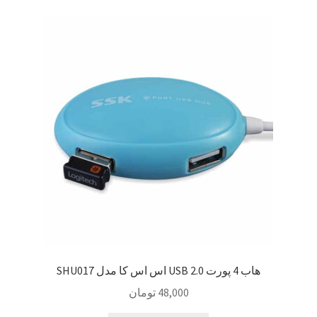
سبد خرید
سنجش
صورتحساب
علاقمندی ها
فروشگاه
لیست علاقه مندی ها
مقایسه ها
هاب 4 پورت USB 2.0 اس اس کا مدل SHU017
48,000
تومان