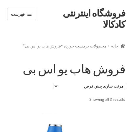
فروشگاه اینترنتی
پرش
پرش
فهرست
خان
به
به
کادکالا
ه
محتوا
ناوبری
خانه
خانه
محصولات برچسب خورده “فروش هاب یو اس بی”
Demo IV
فروش هاب یو اس بی
Demo V
Demo VI
Showing all 3 results
Infographic
Offline page
Our office