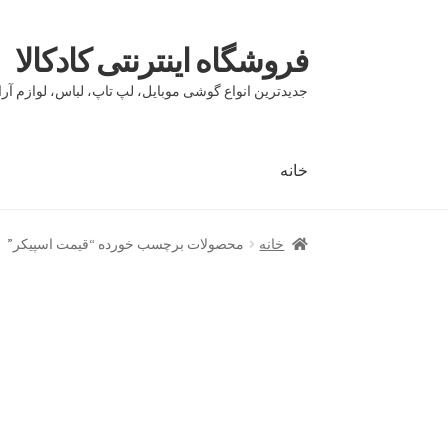
فروشگاه اینترنتی کادکالا
پرش
پرش
به
به
جدیدترین انواع گوشی موبایل، لپ تاپ، لباس، لوازم آرا
محتوا
ناوبری
خانه
خانه
Demo IV
Demo V
Demo VI
Infographic
page
خانه
محصولات برچسب خورده “قیمت اسپیکر”
بلاگ
تماس با ما
حساب کاربری من
درباره ما
سبد 
مقایسه ها