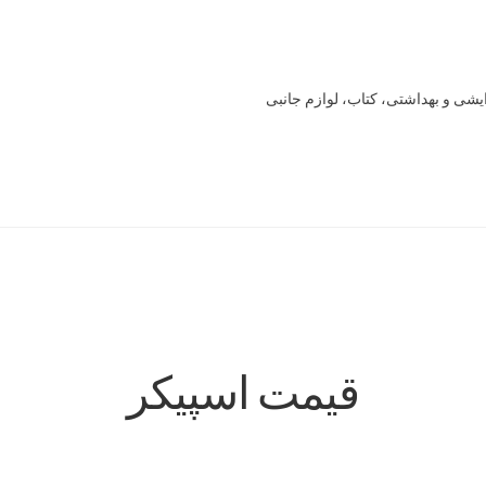
یشی و بهداشتی، کتاب، لوازم جانبی
Offline 
Our office
Sample Page
style guide
Typography
برگه نمونه
خرید
سنجش
صورتحساب
علاقمندی ها
فروشگاه
لیست علاقه مندی ها
قیمت اسپیکر