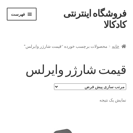
فروشگاه اینترنتی
پرش
پرش
فهرست
خان
به
به
کادکالا
ه
محتوا
ناوبری
خانه
خانه
محصولات برچسب خورده “قیمت شارژر وایرلس”
Demo IV
قیمت شارژر وایرلس
Demo V
Demo VI
نمایش یک نتیجه
Infographic
Offline page
Our office