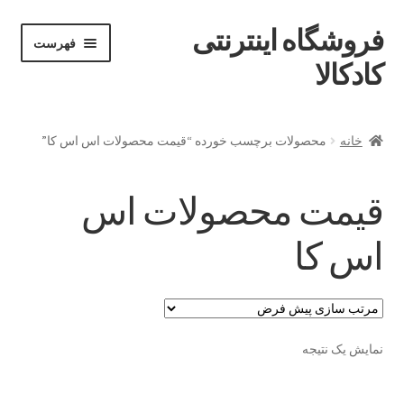
فروشگاه اینترنتی
پرش
پرش
فهرست
خان
به
به
کادکالا
ه
محتوا
ناوبری
خانه
خانه
محصولات برچسب خورده “قیمت محصولات اس اس کا”
Demo IV
قیمت محصولات اس
Demo V
اس کا
Demo VI
Infographic
نمایش یک نتیجه
Offline page
Our office