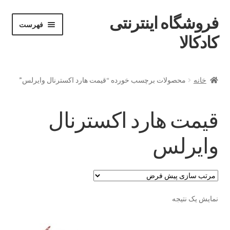
فروشگاه اینترنتی
پرش
پرش
فهرست
خان
به
به
کادکالا
ه
محتوا
ناوبری
خانه
خانه
محصولات برچسب خورده “قیمت هارد اکسترنال وایرلس”
Demo IV
قیمت هارد اکسترنال
Demo V
وایرلس
Demo VI
Infographic
نمایش یک نتیجه
Offline page
Our office