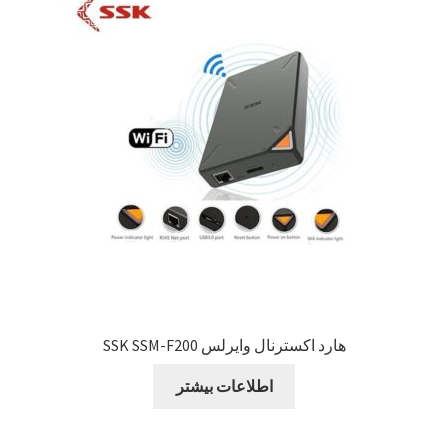
Sample Page
style guide
Typography
برگه نمونه
بلاگ
تماس با ما
هارد اکسترنال وایرلس SSK SSM-F200
حساب کاربری من
اطلاعات بیشتر
درباره ما