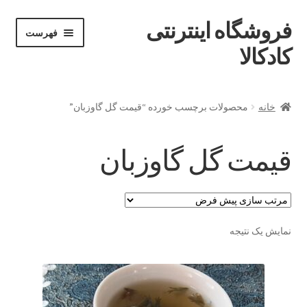
فروشگاه اینترنتی
پرش
پرش
فهرست
خان
به
به
کادکالا
ه
محتوا
ناوبری
خانه
خانه
محصولات برچسب خورده “قیمت گل گاوزبان”
Demo IV
قیمت گل گاوزبان
Demo V
Demo VI
نمایش یک نتیجه
Infographic
Offline page
Our office