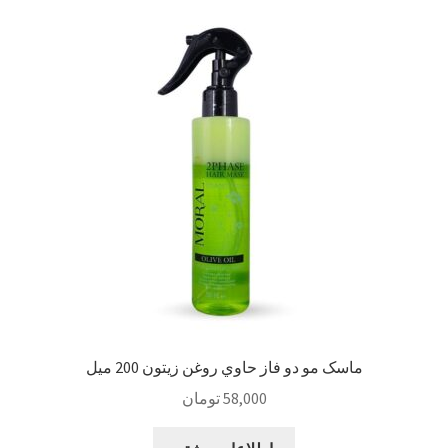
Sample Page
style guide
Typography
برگه نمونه
بلاگ
تماس با ما
ماسک مو دو فاز حاوي روغن زيتون 200 ميل
حساب کاربری من
58,000
تومان
درباره ما