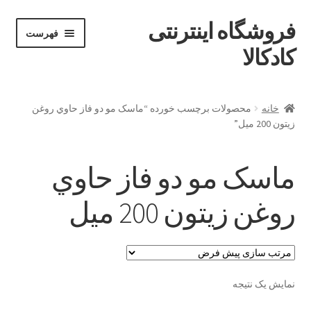
فروشگاه اینترنتی
پرش
پرش
فهرست
خان
به
به
کادکالا
ه
محتوا
ناوبری
خانه
خانه
محصولات برچسب خورده “ماسک مو دو فاز حاوي روغن
زيتون 200 ميل”
Demo IV
Demo V
ماسک مو دو فاز حاوي
Demo VI
روغن زيتون 200 ميل
Infographic
Offline page
نمایش یک نتیجه
Our office