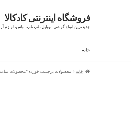
فروشگاه اینترنتی کادکالا
پرش
پرش
به
به
جدیدترین انواع گوشی موبایل، لپ تاپ، لباس، لوازم آرا
محتوا
ناوبری
خانه
خانه
Demo IV
Demo V
Demo VI
Infographic
page
خانه
محصولات برچسب خورده “محصولات سامس
بلاگ
تماس با ما
حساب کاربری من
درباره ما
سبد 
مقایسه ها