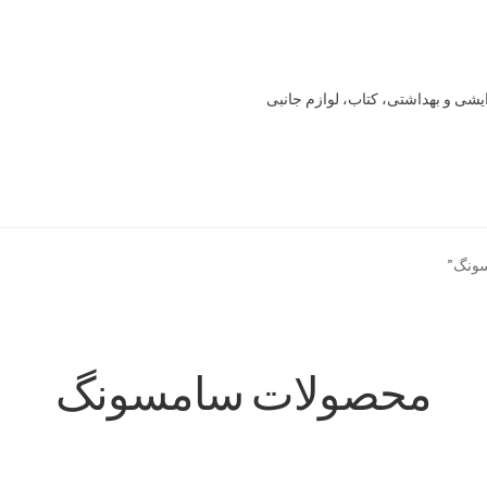
یشی و بهداشتی، کتاب، لوازم جانبی
Offline 
Our office
Sample Page
style guide
Typography
برگه نمونه
ونگ”
خرید
سنجش
صورتحساب
علاقمندی ها
فروشگاه
لیست علاقه مندی ها
محصولات سامسونگ