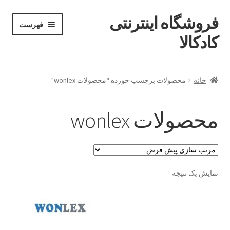
فروشگاه اینترنتی
پرش
پرش
فهرست
خان
به
به
کادکالا
ه
محتوا
ناوبری
خانه
خانه
محصولات برچسب خورده “محصولات wonlex”
Demo IV
محصولات wonlex
Demo V
Demo VI
نمایش یک نتیجه
Infographic
Offline page
Our office