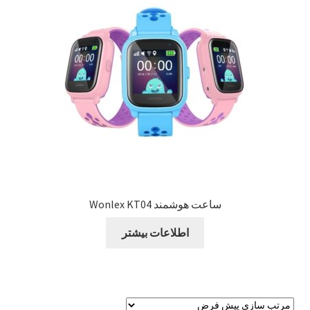
Sample Page
style guide
Typography
برگه نمونه
بلاگ
ساعت هوشمند Wonlex KT04
تماس با ما
اطلاعات بیشتر
حساب کاربری من
درباره ما