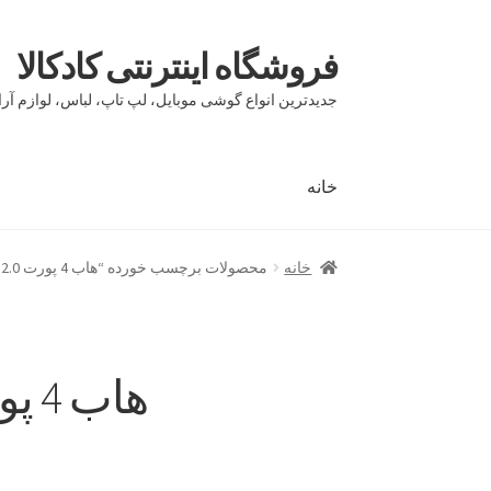
فروشگاه اینترنتی کادکالا
پرش
پرش
به
به
جدیدترین انواع گوشی موبایل، لپ تاپ، لباس، لوازم آرا
محتوا
ناوبری
خانه
خانه
Demo IV
Demo V
Demo VI
Infographic
page
خانه
محصولات برچسب خورده “هاب 4 پورت USB 2.0 اس اس کا مدل SHU017”
بلاگ
تماس با ما
حساب کاربری من
درباره ما
سبد 
مقایسه ها
هاب 4 پورت USB 2.0 اس اس کا مدل SHU017