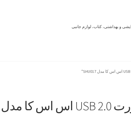
یشی و بهداشتی، کتاب، لوازم جانبی
Offline 
Our office
Sample Page
style guide
Typography
برگه نمونه
خرید
سنجش
صورتحساب
علاقمندی ها
فروشگاه
لیست علاقه مندی ها