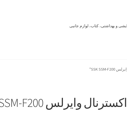
یشی و بهداشتی، کتاب، لوازم جانبی
Offline 
Our office
Sample Page
style guide
Typography
برگه نمونه
SSK SSM”
خرید
سنجش
صورتحساب
علاقمندی ها
فروشگاه
لیست علاقه مندی ها
سترنال وایرلس SSK SSM-F200