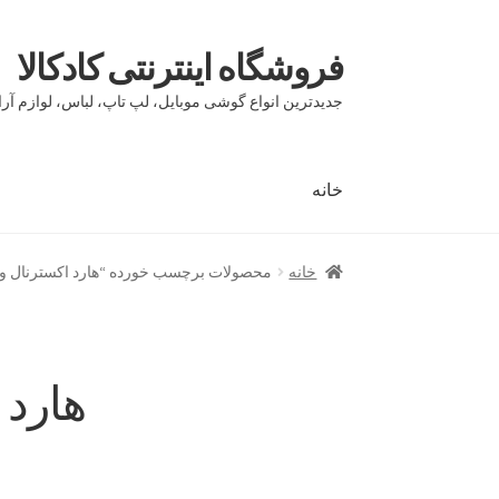
فروشگاه اینترنتی کادکالا
پرش
پرش
به
به
جدیدترین انواع گوشی موبایل، لپ تاپ، لباس، لوازم آرا
محتوا
ناوبری
خانه
خانه
Demo IV
Demo V
Demo VI
Infographic
page
خانه
محصولات برچسب خورده “هارد اکسترنال وایرلس -F200
بلاگ
تماس با ما
حساب کاربری من
درباره ما
سبد 
مقایسه ها
هارد اک