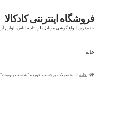
فروشگاه اینترنتی کادکالا
پرش
پرش
به
به
جدیدترین انواع گوشی موبایل، لپ تاپ، لباس، لوازم آرا
محتوا
ناوبری
خانه
خانه
Demo IV
Demo V
Demo VI
Infographic
page
خانه
محصولات برچسب خورده “هدست بلوتوث”
بلاگ
تماس با ما
حساب کاربری من
درباره ما
سبد 
مقایسه ها