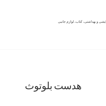
یشی و بهداشتی، کتاب، لوازم جانبی
Offline 
Our office
Sample Page
style guide
Typography
برگه نمونه
خرید
سنجش
صورتحساب
علاقمندی ها
فروشگاه
لیست علاقه مندی ها
هدست بلوتوث