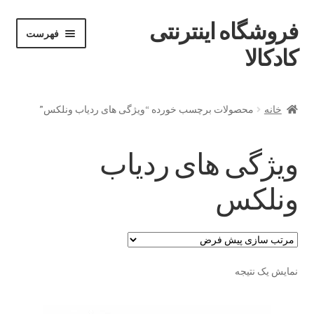
فروشگاه اینترنتی
پرش
پرش
فهرست
خان
به
به
کادکالا
ه
محتوا
ناوبری
خانه
خانه
محصولات برچسب خورده “ویژگی های ردیاب ونلکس”
Demo IV
ویژگی های ردیاب
Demo V
ونلکس
Demo VI
Infographic
نمایش یک نتیجه
Offline page
Our office