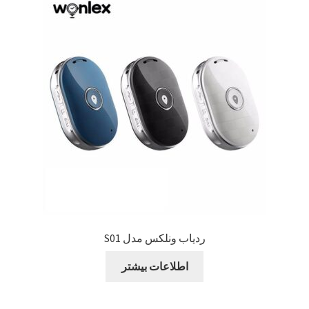
Sample Page
style guide
Typography
برگه نمونه
بلاگ
تماس با ما
ردیاب ونلکس مدل S01
حساب کاربری من
اطلاعات بیشتر
درباره ما