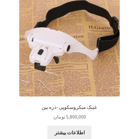
Sample Page
style guide
Typography
برگه نمونه
بلاگ
تماس با ما
عینک میکروسکوپی -ذره بین
حساب کاربری من
5,800,000
تومان
درباره ما
اطلاعات بیشتر