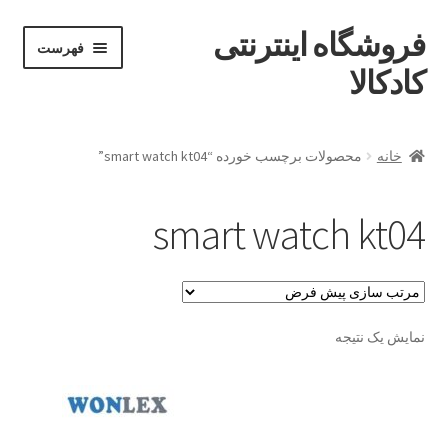
فروشگاه اینترنتی
پرش
پرش
فهرست
خان
به
به
کادکالا
ه
محتوا
ناوبری
خانه
خانه
محصولات برچسب خورده “smart watch kt04”
Demo IV
smart watch kt04
Demo V
Demo VI
نمایش یک نتیجه
Infographic
Offline page
Our office