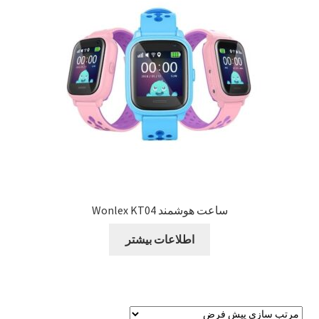
Sample Page
style guide
Typography
برگه نمونه
بلاگ
ساعت هوشمند Wonlex KT04
تماس با ما
اطلاعات بیشتر
حساب کاربری من
درباره ما