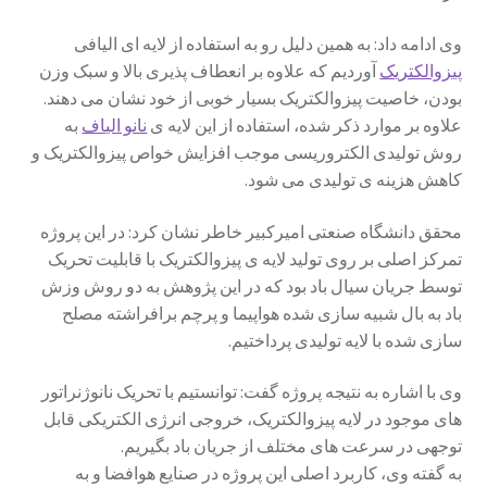
وی ادامه داد: به همین دلیل رو به استفاده از لایه ای الیافی
پیزوالکتریک
آوردیم که علاوه بر انعطاف پذیری بالا و سبک وزن
بودن، خاصیت پیزوالکتریک بسیار خوبی از خود نشان می دهند.
علاوه بر موارد ذکر شده، استفاده از این لایه ی
نانو الیاف
به
روش تولیدی الکتروریسی موجب افزایش خواص پیزوالکتریک و
کاهش هزینه ی تولیدی می شود.
محقق دانشگاه صنعتی امیرکبیر خاطر نشان کرد: در این پروژه
تمرکز اصلی بر روی تولید لایه ی پیزوالکتریک با قابلیت تحریک
توسط جریان سیال باد بود که در این پژوهش به دو روش وزش
باد به بال شبیه سازی شده هواپیما و پرچم برافراشته مصلح
سازی شده با لایه تولیدی پرداختیم.
وی با اشاره به نتیجه پروژه گفت: توانستیم با تحریک نانوژنراتور
های موجود در لایه پیزوالکتریک، خروجی انرژی الکتریکی قابل
توجهی در سرعت های مختلف از جریان باد بگیریم.
به گفته وی، کاربرد اصلی این پروژه در صنایع هوافضا و به