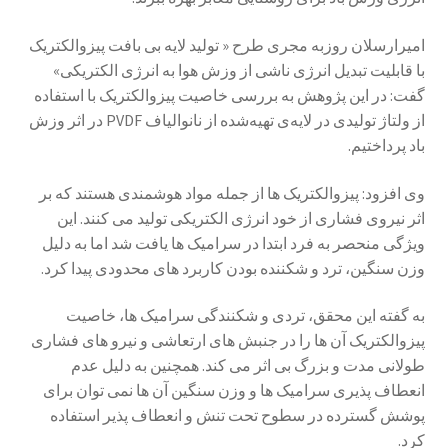
سبد خرید
امیرارسلان روزبه مجری طرح « تولید لایه بی بافت پیزوالکتریک
با قابلیت تبدیل انرژی ناشی از وزش هوا به انرژی الکتریکی»
سنجش
گفت: در این پژوهش به بررسی خاصیت پیزوالکتریک با استفاده
از ولتاژ تولیدی در لایه‌ی تهیه‌شده از نانوالیاف PVDF در اثر وزش
صورتحساب
باد پرداختیم.
علاقمندی ها
وی افزود: پیزوالکتریک ها از جمله مواد هوشمندی هستند که بر
اثر نیروی فشاری از خود انرژی الکتریکی تولید می کنند. این
فروشگاه
ویژگی منحصر به فرد ابتدا در سرامیک ها یافت شد اما به دلیل
وزن سنگین، ترد و شکننده بودن کاربرد های محدودی پیدا کرد.
لیست علاقه مندی ها
به گفته این محقق، تردی و شکنندگی سرامیک ها، خاصیت
پیزوالکتریک آن ها را در جنبش‌ های ارتعاشی و نیرو های فشاری
مقایسه ها
طولانی ‌مدت و بزرگ بی اثر می کند. همچنین به دلیل عدم
انعطاف پذیری سرامیک ها و وزن سنگین آن ها نمی توان برای
پوشش گسترده در سطوح تحت تنش و انعطاف پذیر استفاده
کرد.