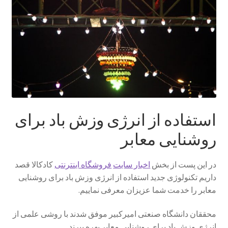
Sample Page
style guide
Typography
برگه نمونه
استفاده از انرژی وزش باد برای
بلاگ
روشنایی معابر
تماس با ما
در این پست از بخش
اخبار سایت
فروشگاه اینترنتی
کادکالا قصد
داریم تکنولوژی جدید استفاده از انرژی وزش باد برای روشنایی
حساب کاربری من
معابر را خدمت شما عزیزان معرفی نماییم.
محققان دانشگاه صنعتی امیرکبیر موفق شدند با روشی علمی از
درباره ما
انرژی وزش باد برای روشنایی معابر بهره ببرند.