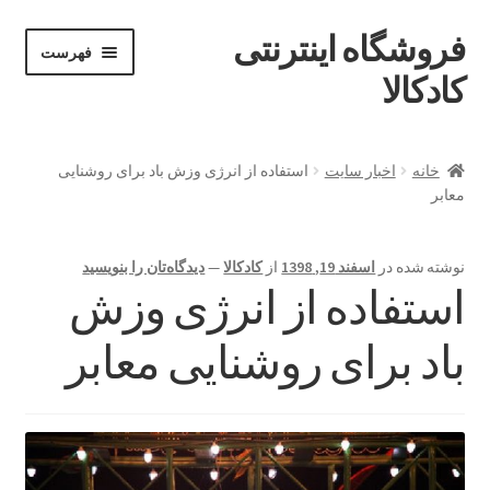
فروشگاه اینترنتی
پرش
پرش
فهرست
خان
به
به
کادکالا
ه
محتوا
ناوبری
خانه
خانه
اخبار سایت
استفاده از انرژی وزش باد برای روشنایی
معابر
Demo IV
Demo V
نوشته شده در
اسفند 19, 1398
از
کادکالا
—
دیدگاه‌تان را بنویسید
استفاده از انرژی وزش
Demo VI
باد برای روشنایی معابر
Infographic
Offline page
Our office