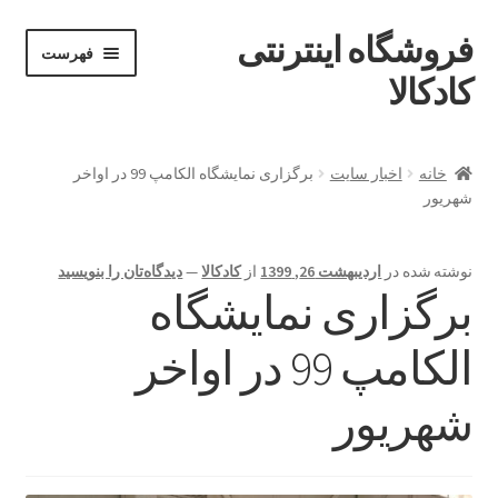
فروشگاه اینترنتی
پرش
پرش
فهرست
خان
به
به
کادکالا
ه
محتوا
ناوبری
خانه
خانه
اخبار سایت
برگزاری نمایشگاه الکامپ 99 در اواخر
شهریور
Demo IV
Demo V
نوشته شده در
اردیبهشت 26, 1399
از
کادکالا
—
دیدگاه‌تان را بنویسید
برگزاری نمایشگاه
Demo VI
الکامپ 99 در اواخر
Infographic
شهریور
Offline page
Our office