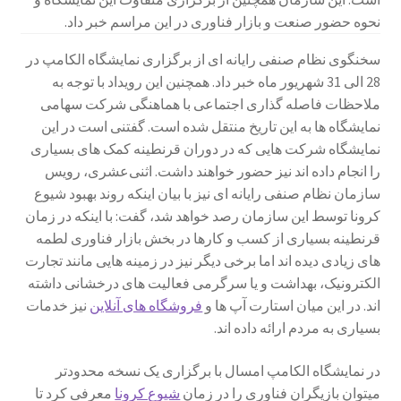
نحوه حضور صنعت و بازار فناوری در این مراسم خبر داد.
سبد خرید
سخنگوی نظام صنفی رایانه ای از برگزاری نمایشگاه الکامپ در
سنجش
28 الی 31 شهریور ماه خبر داد. همچنین این رویداد با توجه به
ملاحظات فاصله گذاری اجتماعی با هماهنگی شرکت سهامی
صورتحساب
نمایشگاه ها به این تاریخ منتقل شده است. گفتنی است در این
نمایشگاه شرکت هایی که در دوران قرنطینه کمک های بسیاری
علاقمندی ها
را انجام داده اند نیز حضور خواهند داشت. اثنی‌عشری، رویس
سازمان نظام صنفی رایانه ای نیز با بیان اینکه روند بهبود شیوع
فروشگاه
کرونا توسط این سازمان رصد خواهد شد، گفت: با اینکه در زمان
قرنطینه بسیاری از کسب و کارها در بخش بازار فناوری لطمه
های زیادی دیده اند اما برخی دیگر نیز در زمینه هایی مانند تجارت
لیست علاقه مندی ها
الکترونیک، بهداشت و یا سرگرمی فعالیت های درخشانی داشته
اند. در این میان استارت آپ ها و
فروشگاه های آنلاین
نیز خدمات
مقایسه ها
بسیاری به مردم ارائه داده اند.
در نمایشگاه الکامپ امسال با برگزاری یک نسخه محدودتر
میتوان بازیگران فناوری را در زمان
شیوع کرونا
معرفی کرد تا