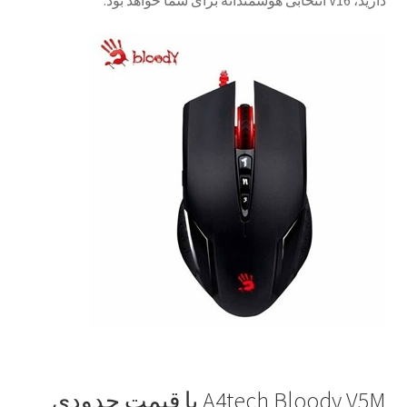
دارید،
V16
انتخابی هوشمندانه برای شما خواهد بود.
A4tech Bloody V5M
با قیمت حدودی