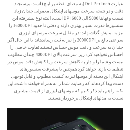
عبارت
Dot Per Inch
(به معنای نقطه بر اینچ) است می­سنجند.
دقت و در نتیجه سرعت موس­های اپتیکال معمولی چندان زیاد
نیست و نهایتا 5000 الی 6000
DPI
است، البته نوع پیشرفته این
سنسورها قدرت بسیار بهتری دارند و دقتی تا حدود
16000DPI
را
نیز به نمایش گذاشته­اند؛ در مقابل سرعت موس­های لیزری
سرعتی بالغ بر
20000DPI
را نیز به ثبت رسانده­اند. با این حال اگر
چندان به سرعت و دقت موس حساس نیستید تفاوت خاصی را
احساس نخواهید کرد زیرا سرعت بالای
4000DPI
چندان مطلوب
نیست و شما را وادار به کاهش سرعت و یا کاهش دقت موس در
تنظیمات بازی خواهد کرد همچنین با پیشرفت سنسورهای
اپتیکال این دسته از موس­ها نیز به کیفیت مطلوب و قابل توجهی
دست پیدا کرده­اند که رضایت شما را به همراه خواهند داشت. این
نکته را هم باید ذکر کنیم که موس­های لیزری از قیمت بیشتری
نسبت به مدل­های اپتیکال برخوردار هستند.