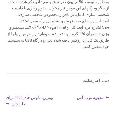
به طور متوسط 50 میلیون ضربه عمر مفید آن­ها ذکر شده است.
از دیگر ویژگی­های این موس نیز می­توان به نورپردازی با قابلیت
شخصی سازی کامل، نرم­افزار مخصوص شخصی سازی،
استفاده از پدهای ضد لغزش و پشتیبانی از کنسول
Xbox
One
اشاره کرد. ابعد کلی
Naga Trinity
119 x 74 x 43
میلی­متر و
وزن خالص آن 120 گرم می­باشد. شما می­توانید این موس زیبا را از
طریق یک کابل با روکش بافته شده نخی و درگاه
USB
به سیستم
خود متصل کنید.
دسته:
اخبار سایت
راهبری
نوشتهٔ
نوشتهٔ
مفهوم یو پی اس
بهترین ماوس های 2020 برای
قبلی:
بعدی:
طراحان
نوشته