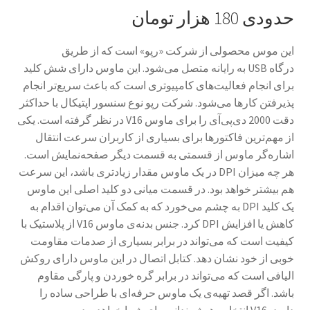
حدودی 180 هزار تومان
این موس محصولی از شرکت «رپو» است که از طریق
درگاه
USB
به رایانه متصل می‌شود. این ماوس دارای شش کلید
برای انجام فعالیت‌های کامپیوتری است که باعث سریع‌تر انجام
پذیرفتن کارها می‌شود. شرکت رپو نوع سنسور اپتیکال با حداکثر
دقت 2000 دی‌پی‌آی را برای ماوس
V16
در نظر گرفته است. یکی
از مهم‌ترین فاکتورها برای بسیاری از کاربران سرعت انتقال
اشاره‌گر ماوس از قسمتی به قسمت دیگر صفحه‌نمایش است.
هر چه میزان
DPI
در یک ماوس مقدار زیادتری باشد، این سرعت
هم بیشتر خواهد بود. در قسمت میانی‌ دو کلید اصلی این ماوس
یک کلید
DPI
به چشم می‌خورد که به کمک آن می‌توان اقدام به
کاهش یا افزایش
DPI
کرد. جنس بدنه‌ی ماوس
V16
از پلاستیک با
کیفیت است که می‌تواند در برابر بسیاری از صدمات مقاومت
خوبی از خود نشان دهد. کتابل اتصال در این ماوس دارای روکش
الیافی است که می‌تواند در برابر گره خوردن و پارگی مقاوم
باشد. اگر قصد تهیه‌ی یک ماوس حرفه‌ای با طراحی ساده را