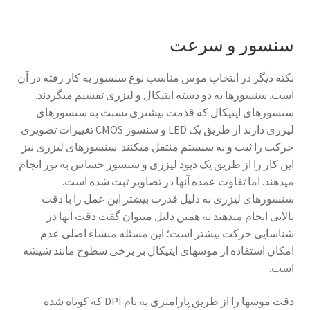
سنسور و سرعت
نکته دیگر در انتخاب موس مناسب نوع سنسور به کار رفته در آن
است. سنسورها به دو دسته اپتیکال و لیزری تقسیم می­گردند.
سنسورهای اپتیکال که قدمت بیشتری نسبت به سنسورهای
لیزری دارند از طریق یک
LED
و سنسور
CMOS
تغییرات تصویری
حرکت را ثبت و به سیستم منتقل می­کنند. سنسورهای لیزری نیز
این کار را از طریق یک دیود لیزری و سنسور حساس به نور انجام
می­دهند. اما تفاوت عمده آن­ها در تصاویر ثبت شده است.
سنسورهای لیزری به دلیل قدرت بیشتر این عمل را با دقت
بالایی انجام می­دهند به همین دلیل می­توان گفت دقت آن­ها در
شناسایی حرکت بیشتر است؛ این مسئله منشاء اصلی عدم
امکان استفاده از موس­های اپتیکال بر برخی سطوح مانند شیشه
است.
دقت موس­ها را از طریق پارامتری به نام
DPI
که کوتاه شده