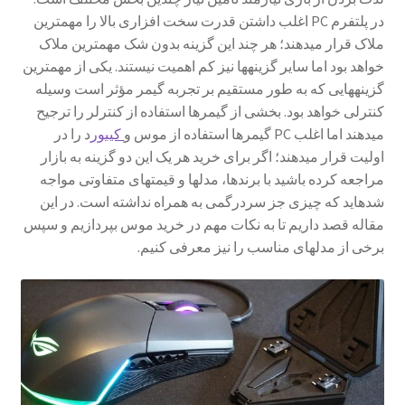
در پلتفرم PC اغلب داشتن قدرت سخت ­افزاری بالا را مهم­ترین
سبد خرید
ملاک قرار می­دهند؛ هر چند این گزینه بدون شک مهم­ترین ملاک
خواهد بود اما سایر گزینه­ها نیز کم اهمیت نیستند. یکی از مهم­ترین
سنجش
گزینه­هایی که به طور مستقیم بر تجربه گیمر مؤثر است وسیله
کنترلی خواهد بود. بخشی از گیمرها استفاده از کنترلر را ترجیح
صورتحساب
می­دهند اما اغلب PC گیمرها استفاده از موس و
کیبور
د را در
اولیت قرار می­دهند؛ اگر برای خرید هر یک این دو گزینه به بازار
علاقمندی ها
مراجعه کرده باشید با برندها، مدل­ها و قیمت­های متفاوتی مواجه
شده­اید که چیزی جز سردرگمی به همراه نداشته است. در این
فروشگاه
مقاله قصد داریم تا به نکات مهم در خرید موس بپردازیم و سپس
برخی از مدل­های مناسب را نیز معرفی کنیم.
لیست علاقه مندی ها
مقایسه ها