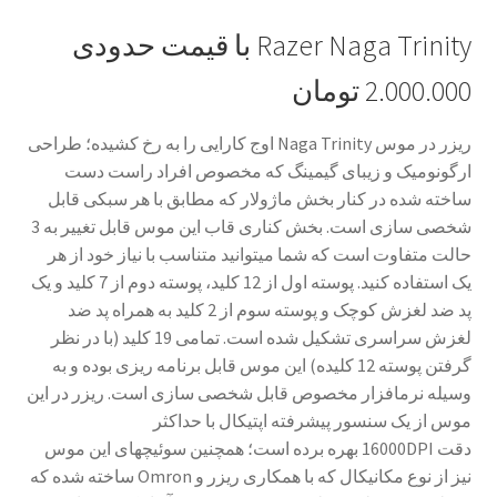
Razer Naga Trinity
با قیمت حدودی
2.000.000 تومان
ریزر در موس
Naga Trinity
اوج کارایی را به رخ کشیده؛ طراحی
ارگونومیک و زیبای گیمینگ که مخصوص افراد راست دست
ساخته شده در کنار بخش ماژولار که مطابق با هر سبکی قابل
شخصی سازی است. بخش کناری قاب این موس قابل تغییر به 3
حالت متفاوت است که شما می­توانید متناسب با نیاز خود از هر
یک استفاده کنید. پوسته اول از 12 کلید، پوسته دوم از 7 کلید و یک
پد ضد لغزش کوچک و پوسته سوم از 2 کلید به همراه پد ضد
لغزش سراسری تشکیل شده است. تمامی 19 کلید (با در نظر
گرفتن پوسته 12 کلیده) این موس قابل برنامه ریزی بوده و به
وسیله نرم­افزار مخصوص قابل شخصی سازی است. ریزر در این
موس از یک سنسور پیشرفته اپتیکال با حداکثر
دقت
16000DPI
بهره برده است؛ همچنین سوئیچ­های این موس
نیز از نوع مکانیکال که با همکاری ریزر و
Omron
ساخته شده که