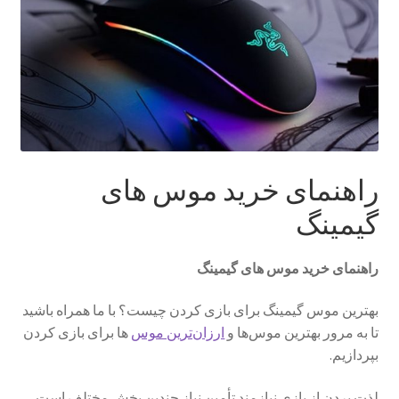
Sample Page
style guide
Typography
راهنمای خرید موس های
برگه نمونه
گیمینگ
بلاگ
راهنمای خرید موس های گیمینگ
تماس با ما
بهترین موس گیمینگ برای بازی کردن چیست؟ با ما همراه باشید
حساب کاربری من
تا به مرور بهترین موس‌ها و
ارزان‌ترین موس‌
ها برای بازی کردن
بپردازیم.
درباره ما
لذت بردن از بازی نیازمند تأمین نیاز چندین بخش مختلف است.