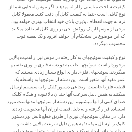
کیفیت ساخت مناسبی را ارائه می­دهند. اگر موس انتخابی شما از
نوع کابلی است حتما به کیفیت کابل آن دقت کنید. معمولا کابل
نرم به جهت انعطاف پذیری بالای خود انتخاب بهتری خواهد بود؛
برخی از موس­ها از یک روکش نخی بر روی کابل استفاده می­کنند
که این موضوع بر استحکام آن خواهد افزود و یک نقطه قوت
محسوب میگردد.
نوع و کیفیت سوئیچ­های به کار رفته در موس نیز از اهمیت بالایی
برخوردار است. سوئیچ­ها اغلب به دو دسته فلزی و نوری تقسیم
می­گردند. سوئیچ­های فلزی دارای انواع بسیار زیادی هستند که
عمر مفید آن­ها متغیر است. این دسته از سوئیچ­ها به واسطه یک
قطعه فلز با خاصیت ارتجاعی دستور کلیک را به سیستم ارسال
می­کنند به همین دلیل سرعت آن­ها چندان بالا نبوده و هنگام کلیک
صدای کمی از آن­ها می­شنویم. این دسته از سوئیچ­ها مدت­هاست مورد
استفاده قرار گرفته و به دلیل قیمت ارزان آن­ها محبوبیت زیادی
دارد. در مقابل سوئیچ­های نوری از طریق قطع تابش نور دستور
کلیک را ارسال می­کنند؛ به همین دلیل سرعت بالایی داشته و
صدای چندانی ایجاد نمی­کنند. عمر مفید این دسته از سوئیچ­ها به