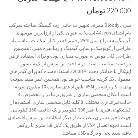
220.000 تومان
سری
Bloody
معرف تجهیزات جانبی رده گیمینگ ساخته شرکت
نام آشنای
A4tech
است؛ به عنوان یکی از ارزان­ترین موس­های
گیمینگ به سراغ مدل
V5M
رفتیم که در کنار امکانات مناسب از
طراحی ارگونومیک و نمایی گیمینگ و زیبا بهره می­برد؛ همچنین
طراحی کلی موس به صورت متقارن بوده و برای استفاده از هر
دو دست مناسب است. در ساخت این موس از یک سنسور
اپتیکال با حداثکر دقت
3200DPI
استفاده شده که برای گیمرهای
معمولی یک گزینه مناسب خواهد بود؛ همچنین عمر مفید سوئیچ­
های به کار رفته در
V5M
طبق ادعای سازنده 10 میلیون ضربه
است. امکان شخصی سازی از طریق نرم­افزار مخصوص، 3
حالت تیراندازی مختلف، 8 کلید قابل شخصی سازی، استفاده از
کفشک­های فلزی با عمر 300 کیلومتر و یک حافظه
160
کیلوبایتی
جهت ذخیره سازی تنظیمات از دیگر امکانات این موس اقتصادی
است. نحوه اتصال
V5M
از طریق یک کابل 1.8 متری با روکش
بافته شده نخی و درگاه
USB
می­باشد.