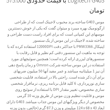
Logitech G403
با قیمت حدودی 575.000
تومان
موس
G403
ساخته برند محبوب لاجیتک است که از طراحی
ارگونومیک بهره می­برد و می­توان گفت که یکی از خوش دست­ترین
موس­های این کمپانی است که برای افراد راست دست طراحی و
ساخته شده. لاجیتک در این موس از یک سنسور
اپتیکال
PMW3366
با حداکثر دقت
12000DPI
استفاده کرده که با
توجه به ماهیت این سنسور دقتی کم نظیر و قابل رقابت با
سنسورهای لیزری ارائه کرده است؛ همچنین سوئیچ­های مورد
استفاده در این موس ساخته شرکت
Omron
و زمان پاسخ دهی
آن نیز 1 میلی­ثانیه می­باشد و عمر مفید آن­ها 50 میلیون ضربه­ای
برای آن ذکر شده است. راحتی بالا در استفاده، قابلیت شخصی
سازی نورپردازی، 6 کلید قابل برنامه ریزی، نرم­افزار شخصی
سازی مخصوص، تغییر مقدار
DPI
با استفاده از سوئیچ روی
موس و قابلیت تنظیم وزن موس از طریق وزنه 10 گرمی
مخصوص از دیگر ویژگی­های این موس جذاب می­باشد.
G403
دارای
ابعاد
124 x 68 x 43
میلی­متر و وزن 87.3 گرم (خالص، بدون وزنه