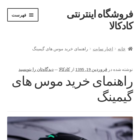
فروشگاه اینترنتی
پرش
پرش
فهرست
خان
به
به
کادکالا
ه
محتوا
ناوبری
خانه
خانه
اخبار سایت
راهنمای خرید موس های گیمینگ
Demo IV
نوشته شده در
فروردین 19, 1395
از
کادکالا
—
دیدگاه‌تان را بنویسید
Demo V
راهنمای خرید موس های
Demo VI
گیمینگ
Infographic
Offline page
Our office