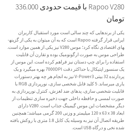
Rapoo V280
با قیمت حدودی 336.000
تومان
یکی از برندهایی که چند سالی است مورد استقبال کاربران
ایرانی قرار گرفته
Rapoo
است که به آن می­توان به یکی از گزینه­
های اقتصادی نگاه کرد؛ موس
V280
نیز یکی از همین موارد است.
طراحی موس به صورت ارگونومیک بوده و تقارن آن قابلیت
استفاده را برای چپ دستان نیز فراهم کرده است. این موس از
یک سنسور اپتیکال با حداکثر دقت
7000DPI
بهره می­گیرد و یک
پردازنده 32 بیتی
V-Power3
نیز به انجام هر چه بهتر دستورات
یاری می­رساند. 5 کلید قابل شخصی سازی، نورپردازی
RGB
با
قابلیت شخصی سازی، پدهای ضد لغزش، کنترل نورپردازی به
صورت لمسی و حافظه داخلی جهت ذخیره سازی تنظیمات از
دیگر مشخصات این موس گیمینگ جذاب است.
V280
دارای
ابعاد
120 x 63 x 38
میلی­متر و وزنی 200 گرمی می­باشد؛ همچنین
طریقه اتصال آن نیز به وسیله یک کابل 1.8 متری با روکش بافته
شده نخی و درگاه
USB
است.