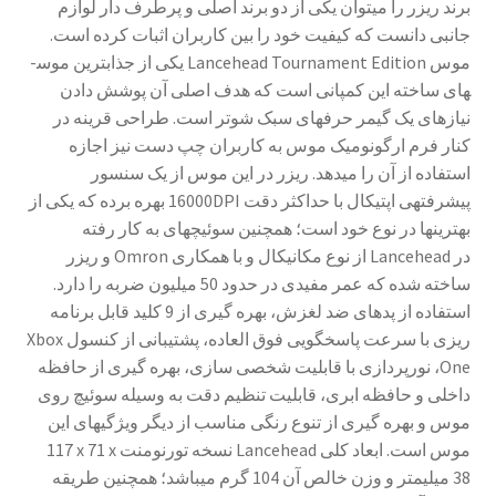
برند ریزر را می­توان یکی از دو برند اصلی و پرطرف دار لوازم
جانبی دانست که کیفیت خود را بین کاربران اثبات کرده است.
موس
Lancehead Tournament Edition
یکی از جذاب­ترین موس­
های ساخته این کمپانی است که هدف اصلی آن پوشش دادن
نیازهای یک گیمر حرفه­ای سبک شوتر است. طراحی قرینه در
کنار فرم ارگونومیک موس به کاربران چپ دست نیز اجازه
استفاده از آن را می­دهد. ریزر در این موس از یک سنسور
پیشرفته­ی اپتیکال با حداکثر دقت
16000DPI
بهره برده که یکی از
بهترین­ها در نوع خود است؛ همچنین سوئیچ­های به کار رفته
در
Lancehead
از نوع مکانیکال و با همکاری
Omron
و ریزر
ساخته شده که عمر مفیدی در حدود 50 میلیون ضربه را دارد.
استفاده از پدهای ضد لغزش، بهره گیری از 9 کلید قابل برنامه
ریزی با سرعت پاسخ­گویی فوق العاده، پشتیبانی از کنسول
Xbox
One
، نورپردازی با قابلیت شخصی سازی، بهره گیری از حافظه
داخلی و حافظه ابری، قابلیت تنظیم دقت به وسیله سوئیچ روی
موس و بهره گیری از تنوع رنگی مناسب از دیگر ویژگی­های این
موس است. ابعاد کلی
Lancehead
نسخه تورنومنت
117 x 71 x
38
میلی­متر و وزن خالص آن 104 گرم می­باشد؛ همچنین طریقه