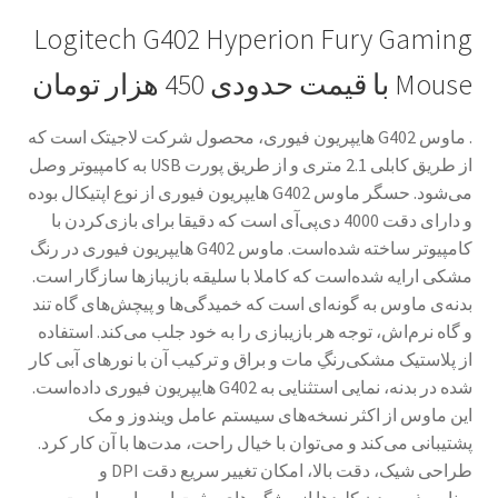
Logitech G402 Hyperion Fury Gaming
Mouse
با قیمت حدودی 450 هزار تومان
. ماوس
G402
هایپریون فیوری، محصول شرکت لاجیتک است که
از طریق کابلی 2.1 متری و از طریق پورت
USB
به کامپیوتر وصل
می‌شود. حسگر ماوس
G402
هایپریون فیوری از نوع اپتیکال بوده
و دارای دقت 4000 دی‌پی‌آی است که دقیقا برای بازی‌کردن با
کامپیوتر ساخته شده‌است. ماوس
G402
هایپریون فیوری در رنگ
مشکی ارایه شده‌است که کاملا با سلیقه بازیبازها سازگار است.
بدنه‌ی ماوس به گونه‌ای است که خمیدگی‌ها و پیچش‌های گاه تند
و گاه نرم‌اش، توجه هر بازیبازی را به خود جلب می‌کند. استفاده
از پلاستیک مشکی‌رنگِ مات و براق و ترکیب آن با نورهای آبی کار
شده در بدنه، نمایی استثنایی به
G402
هایپریون فیوری داده‌است.
این ماوس از اکثر نسخه‌های سیستم عامل‌ ویندوز و مک
پشتیبانی می‌کند و می‌توان با خیال راحت، مدت‌ها با آن کار کرد.
طراحی شیک، دقت بالا، امکان تغییر سریع دقت
DPI
و
برنامه‌پذیر بودن کلیدها از ویژگی‌های مثبت این ماوس است.