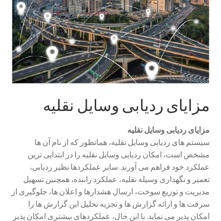
Sample Page
style guide
Typography
مزایای ردیابی وسایل نقلیه
برگه نمونه
مزایای ردیابی وسایل نقلیه
بلاگ
سیستم های ردیابی وسایل نقلیه، همانطور که از نام آن ها
مشخص است، امکان ردیابی وسایل نقلیه را در ابتدایی ترین
تماس با ما
عملکرد خود فراهم می آورند. سایر عملکردها نظیر ردیابی،
تعمیر و نگهداری وسیله نقلیه، عملکرد راننده، همچنین تسهیل
حساب کاربری من
مدیریت و توزیع سوخت، ارسال هشدارها و اعلان ها، جلوگیری از
سرقت ها و ارائه گزارش ها و تجزیه تحلیل این گزارش ها را
درباره ما
امکان پذیر می نماید. با این حال، عملکردهای بیشتری امکان پذیر