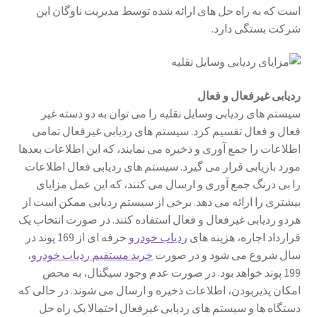
است که به راه حل های ارائه شده توسط مدیریت ناوگان این
سبد خرید
شرکت بستگی دارد.
سنجش
صورتحساب
ردیابی غیرفعال و فعال
سیستم های ردیابی وسایل نقلیه را می توان به دو دسته غیر
فعال و فعال تقسیم کرد. سیستم های ردیابی غیرفعال تمامی
علاقمندی ها
اطلاعات را جمع آوری و ذخیره می نمایند، که این اطلاعات بعدها
مورد بازیابی قرار می گیرد. سیستم های ردیابی فعال اطلاعات
فروشگاه
را بی درنگ جمع آوری و ارسال می کنند، که این عمل مزایای
بیشتری را ارائه می دهد. برخی از سیستم ردیابی ممکن است از
لیست علاقه مندی ها
هردو ردیابی غیرفعال و فعال استفاده کنند. در صورت انتخاب یک
قرارداد اجاره، هزینه های
ردیاب خودرو
حرفه ای از 169 پوند در
مقایسه ها
سال شروع می شود و در صورت
خرید مستقیم ردیاب خودرو
،
199 پوند خواهد بود. در صورت عدم وجود سیگنال، به محض
امکان پذیربودن، اطلاعات ذخیره و ارسال می شوند. در حالی که
دستگاه ها و سیستم های ردیابی غیرفعال احتمالا یک راه حل