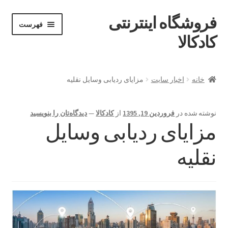
فروشگاه اینترنتی
پرش
پرش
فهرست
خان
به
به
کادکالا
ه
محتوا
ناوبری
خانه
خانه
اخبار سایت
مزایای ردیابی وسایل نقلیه
Demo IV
نوشته شده در
فروردین 19, 1395
از
کادکالا
—
دیدگاه‌تان را بنویسید
Demo V
مزایای ردیابی وسایل
Demo VI
نقلیه
Infographic
Offline page
Our office