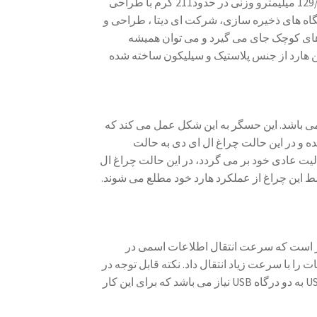
هارد HD725 با ظرفیت 1 ترابایت ابعادی در حدود20/2×97/9×129/4 میلیمترو وزنی در حدود211 گرم با طراحی
ه های ذخیره سازی، شرکت ای دیتا ، طراحی و
ای کوچک جای می گیرد و می توان همیشه
این هارد از جنس پلاستیک و سیلیکون ساخته شده
هز به حسگر ضد شوک می باشد. این حسگر به این شکل عمل می کند که
ه و در این حالت چراغ ال ای دی به حالت
ت عادی خود بر می گردد، در این حالت چراغ ال
سط این چراغ از عملکرد هارد خود مطلع می شوند.
USB3.1 می باشد . لازم به ذکر است که سرعت انتقال اطلاعات اسمی در
ان اطلاعات را با سرعت زیاد انتقال داد. نکته قابل توجه در
رابطه با این هارد این است که برای اتصال از طریق رابط USB 2.0 به دو درگاه USB نیاز می باشد که برای این کار