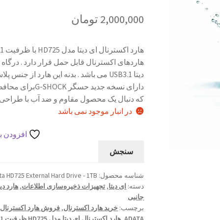
2,000,000
تومان
هارد‌های اکسترنال قابل حمل قرار دارد . درگا
دارای نسخه جدید 
که دنبال یک محصول مقاوم و ضد آب با طراحی
در انبار موجود نمی باشد
افزودن به
سنجش
شناسه محصول:
a HD725 External Hard Drive - 1TB
دسته:
ای دیتا
,
تجهیزات ذخیره‌سازی اطلاعات
,
هارد د
جانبی
برچسب:
خرید هارد اکسترنال
,
فروش هارد اکسترنال
,
ADATA
,
هارد اکسترنال ای دیتا مدل HD725 ظرفیت 1 ترابایت