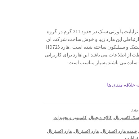
هارد اکسترنال ای دیتا مدل HD725 با ظرفیت 1 ترابایت با وزنی سبک در حدود 211 گرم در گروه
ه ارتباطی این هارد زیبا و خوش ساخت شرکت ای
دیتا USB3.1 می باشد . بدنه این هارد از جنس پلاستیک و سیلیکون ساخته شده است . هارد HD725
حسگر G-SHOCKبرای محافظت از اطلاعات می باشد. این هارد برای کاربرانی
 ساده می باشند بسیار مناسب است.
 علاقه مندی ها
Adat
یسک اکسترنال
,
کالای دیجیتال
,
کامپیوتر و تجهیزات
قیمت هارد اکسترنال
,
هارد اکسترنال
,
هارد اکسترنال