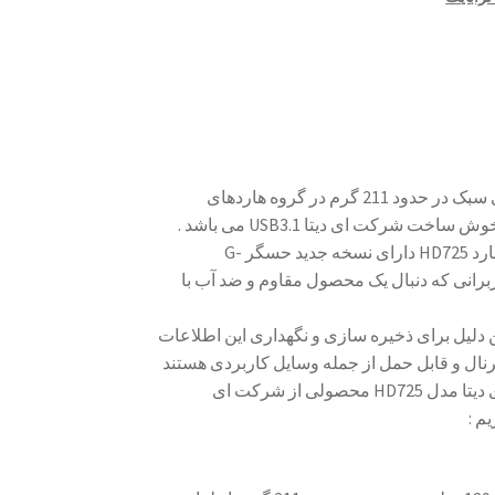
هارد اکسترنال ای دیتا مدل HD725 با ظرفیت 1 ترابایت با وزنی سبک در حدود 211 گرم در گروه هارد‌های
اکسترنال قابل حمل قرار دارد . درگاه ارتباطی این هارد زیبا و خوش ساخت شرکت ای دیتا USB3.1 می باشد .
بدنه این هارد از جنس پلاستیک و سیلیکون ساخته شده است . هارد HD725 دارای نسخه جدید حسگر G-
کاربرانی که دنبال یک محصول مقاوم و ضد آب با
ین دلیل برای ذخیره سازی و نگهداری این اطلاعات
ترنال و قابل حمل از جمله وسایل کاربردی هستند
ای دیتا مدل HD725 محصولی از شرکت ای
م :