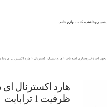
یشی و بهداشتی، کتاب، لوازم جانبی
Offline 
Our office
Sample Page
style guide
Typography
برگه نمونه
تجهیزات ذخیره‌سازی اطلاعات
هارد دیسک اکسترنال
هارد اکسترنال ای دیتا مدل HD725 ظرفیت 1 
خرید
سنجش
صورتحساب
علاقمندی ها
فروشگاه
لیست علاقه مندی ها
ظرفیت 1 ترابایت