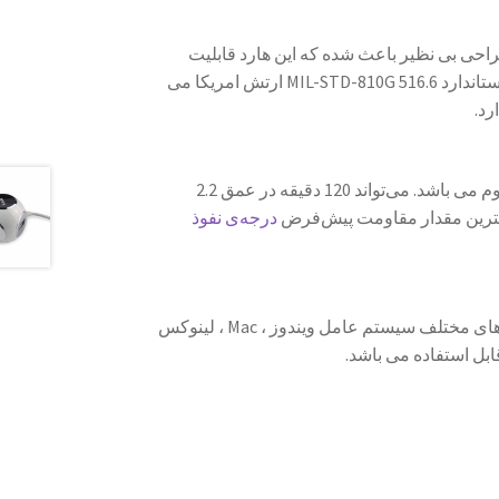
این طراحی بی نظیر باعث شده که این هارد قابلیت
مقاومت در برابر ضربه و شوک را داشته باشد. همچنین دارای استاندارد MIL-STD-810G 516.6 ارتش امریکا می
هارددیسک اکسترنال HD725 در برابر گردوغبار و آب کاملا مقاوم می باشد. می‌تواند 120 دقیقه در عمق 2.2
یشترین مقدار مقاومت پیش‌فرض
درجه‌ی نفوذ
هارد ای دیتا مدل HD725 با سیتم‌عامل‌های رایج از جمله نسخه‌های مختلف سیستم عامل ویندوز ، Mac ، لینوکس
ابل استفاده می باشد.