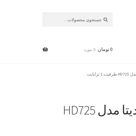
جستجو
جستجو
برای:
0
تومان
0 مورد
ترابایت
هارد اکسترنال ای دیتا مدل HD725