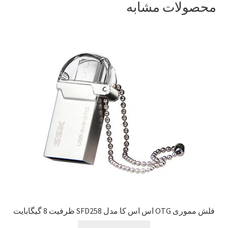
محصولات مشابه
فلش مموری OTG اس اس کا مدل SFD258 ظرفیت 8 گیگابایت