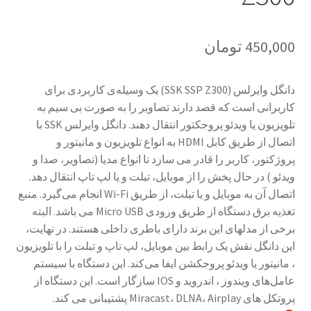
سبد خرید
450,000
تومان
سنجش
دانگل وایرلس (SSK SSP Z300) یک وسیله‌ی کاربردی برای
صورتحساب
کاربرانی است که قصد دارند تصاویر را به صورت بی سیم به
تلویزیون یا ویدئو پروجکتور انتقال دهند. دانگل وایرلس SSK با
علاقمندی ها
اتصال از طریق کابل HDMI به انواع تلویزیون و مانیتور و
پروژکتور، کاربر را قادر می سازد تا انواع مدیا (تصاویر، صدا و
فروشگاه
ویدئو ) در حال پخش را از موبایل، تبلت و یا لپ تاپ انتقال دهد.
اتصال آن به موبایل‌ و یا تبلت، از طریق Wi-Fi انجام می‌گیرد. منبع
لیست علاقه مندی ها
تغذیه برق دستگاه از طریق ورودی Micro USB می باشد. البته
برخی از مدلهای این برند دارای باطری داخلی هستند. در نهایت،
مقایسه ها
این دانگل نقش یک رابط بین موبایل، لپ تاپ و تبلت را با تلویزیون
، مانیتور یا ویدئو پروجکشن ایفا می‌کند. این دستگاه با سیستم‌
عامل‌های ویندوز ، اندروید و IOS سازگار است. این دستگاه از
پروتکل های Miracast، DLNA، Airplay پشتیبانی می کند.