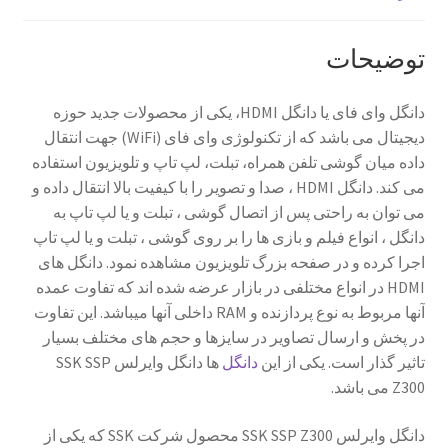
توضیحات
دانگل وای فای یا دانگل HDMI، یکی از محصولات جدید حوزه
دیجیتال می باشد که از تکنولوژی وای فای (WiFi) جهت انتقال
داده میان گوشی تلفن همراه، تبلت، لپ تاپ و تلویزیون استفاده
می کند. دانگل HDMI ، صدا و تصویر را با کیفیت بالا انتقال داده و
می توان به راحتی پس از اتصال گوشی ، تبلت و یا لپ تاپ به
دانگل ، انواع فیلم و بازی ها را بر روی گوشی ، تبلت و یا لپ تاپ
اجرا کرده و در صفحه بزرگ تلویزیون مشاهده نمود. دانگل های
HDMI در انواع مختلفی در بازار عرضه شده اند که تفاوت عمده
آنها مربوط به نوع پردازنده و RAM داخلی آنها میباشد. این تفاوت
در پخش و ارسال تصاویر در سایزها و حجم های مختلف بسیار
تاثیر گذار است. یکی از این
دانگل
ها دانگل وایرلس SSK SSP
Z300 می باشد.
دانگل وایرلس SSK SSP Z300 محصول شرکت SSK که یکی از