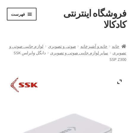
فروشگاه اینترنتی
پرش
پرش
فهرست
خان
به
به
کادکالا
ه
محتوا
ناوبری
خانه
خانه
خانه و آشپزخانه
صوتی و تصویری
لوازم جانبی صوتی و
تصویری
سایر لوازم جانبی صوتی و تصویری
دانگل وایرلس SSK
Demo IV
SSP Z300
Demo V
Demo VI
Infographic
Offline page
Our office