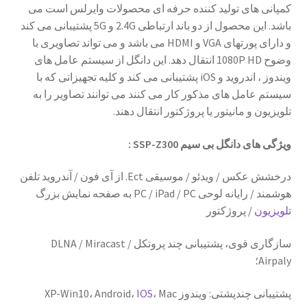
کمپانی های تولید کننده حرفه ای محصولات وایرلس است می
باشد. این محصول از دو باند ارتباطی 2.4G و 5G پشتیبانی می کند
و دارای پورتهای VGA و HDMI می باشد و می تواند تصاویری با
وضوح 1080P HD انتقال دهد. این دانگل از سیستم عامل های
ویندوز ، اندروید و iOS پشتیبانی می کند و کلیه تجهیزاتی که با
سیستم عامل های مذکور کار می کنند می توانند تصاویر را به
تلویزیون و مانیتور یا پروژکتور انتقال دهند.
ویژگی های دانگل بی سیم SSP-Z300 :
درخشش عکس / ویدئو / موسیقی Ect. از آی فون / آندروید تلفن
هوشمند / رایانه لوحی PC / iPad / PC به صفحه نمایش بزرگ
تلویزیون
/ پروژکتور
سازگاری قوی، پشتیبانی چند پروتکل DLNA / Miracast /
Airpaly؛
پشتیبانی چندپشتی: ویندوز XP-Win10، Android،
، Mac
IOS